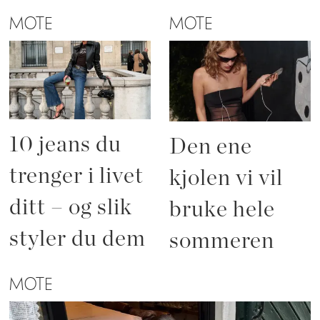
MOTE
MOTE
10 jeans du
Den ene
trenger i livet
kjolen vi vil
ditt – og slik
bruke hele
styler du dem
sommeren
MOTE