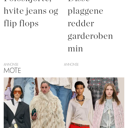
hvite jeans og
plaggene
flip flops
redder
garderoben
min
ANNONSE
MOTE