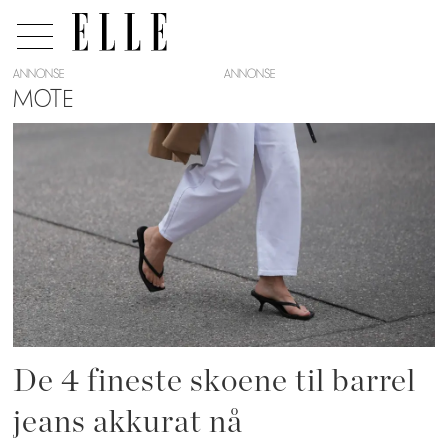
ANNONSE
MOTE
Tag:
vårmote
De 4 fineste skoene til barrel
jeans akkurat nå