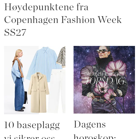
Høydepunktene fra
Copenhagen Fashion Week
SS27
Dagens
10 baseplagg
horoskop:
vi sikrer oss