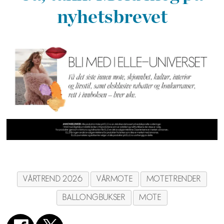
nyhetsbrevet
VÅRTREND 2026
VÅRMOTE
MOTETRENDER
BALLONGBUKSER
MOTE