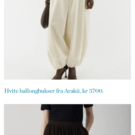
Hvite ballongbukser fra Arakii, kr 3700.