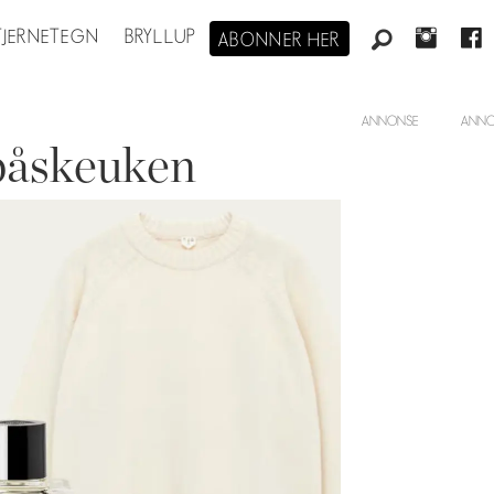
STJERNETEGN
BRYLLUP
ABONNER HER
ANNONSE
 påskeuken