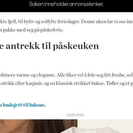
 fjell, til byliv og solfylte feriedager. Denne uken lar vi oss in
n pakke med seg på påskeferie.
e antrekk til påskeuken
nere varme og eleganse. Alle liker vel å føle seg litt freshe, s
 strikk eller kasjmir, og en klassisk strikket bukse. Tøfler og e
a budsjett til luksus.