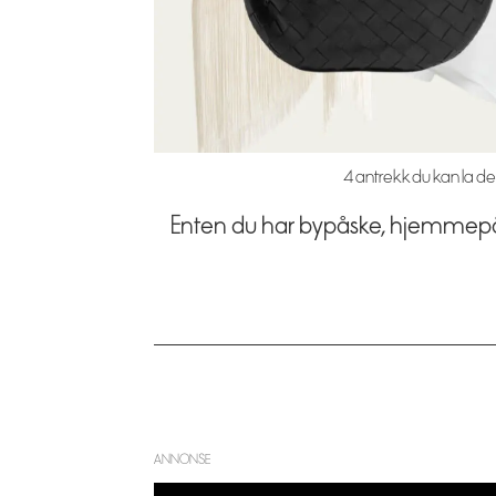
4 antrekk du kan la deg
Enten du har bypåske, hjemmepåske,
ANNONSE