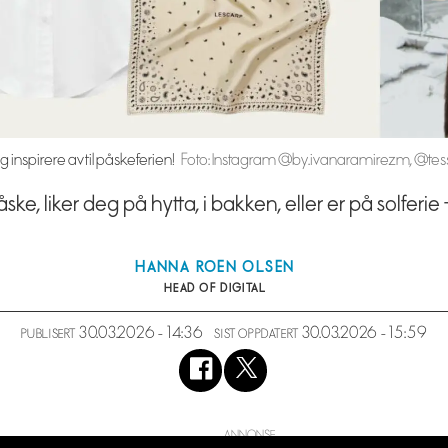
 inspirere av til påskeferien!
Foto: Instagram @by.ivanaramirezm, @tes
 liker deg på hytta, i bakken, eller er på solferie –
HANNA
ROEN OLSEN
HEAD OF DIGITAL
30.03.2026 - 14:36
30.03.2026 - 15:59
PUBLISERT
SIST OPPDATERT