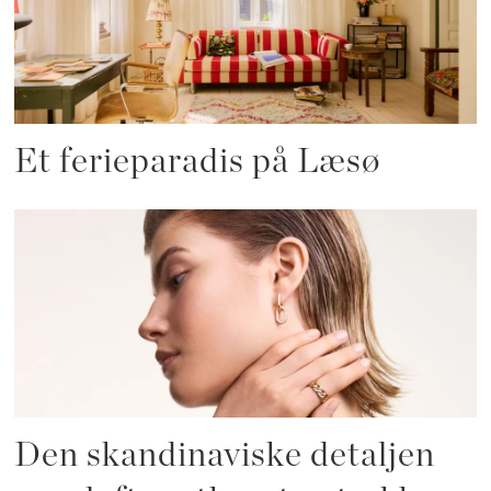
Et ferieparadis på Læsø
Den skandinaviske detaljen