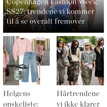
Copenhagen Fashion Week
SS27: trendene vi kommer
til å se overalt fremover
Helgens
Hårtrendene
ønskeliste:
vi ikke klarer