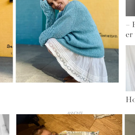
– 
er
Ho