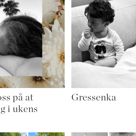
ss på at
Gressenka
ig i ukens