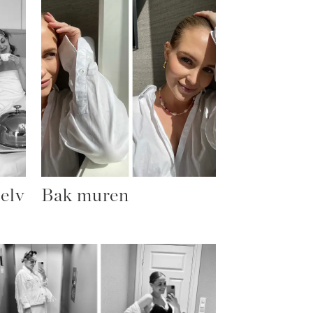
elv
Bak muren