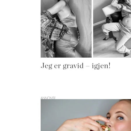
Jeg er gravid – igjen!
ANNONSE