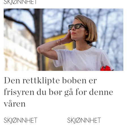
SKJØNNHET
Den rettklipte boben er
frisyren du bør gå for denne
våren
SKJØNNHET
SKJØNNHET