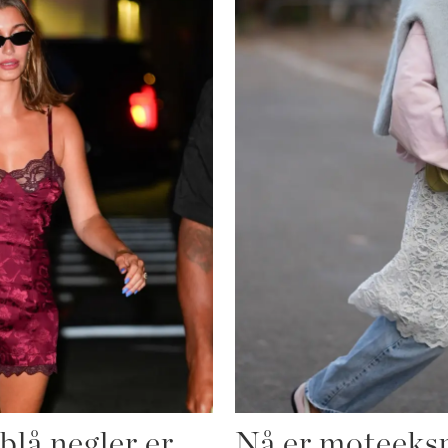
blå negler er
Nå er moteeksp