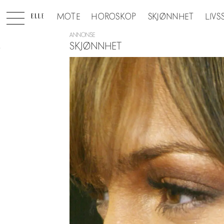
MOTE
HOROSKOP
SKJØNNHET
LIVS
ANNONSE
SKJØNNHET
Tag:
hailey
bieber