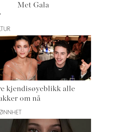
Met Gala
r
LTUR
re kjendisøyeblikk alle
akker om nå
JØNNHET