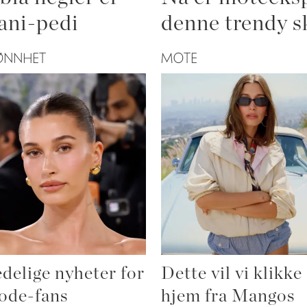
ani-pedi
denne trendy s
ØNNHET
MOTE
delige nyheter for
Dette vil vi klikke
ode-fans
hjem fra Mangos