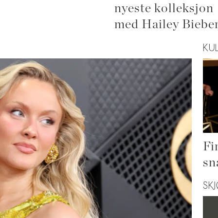
nyeste kolleksjon
med Hailey Biebe
KU
Fi
sn
SK