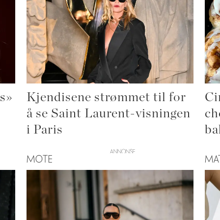
is»
Kjendisene strømmet til for
Ci
å se Saint Laurent-visningen
ch
i Paris
ba
MOTE
MA