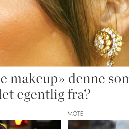
latte makeup» denne s
t egentlig fra?
MOTE