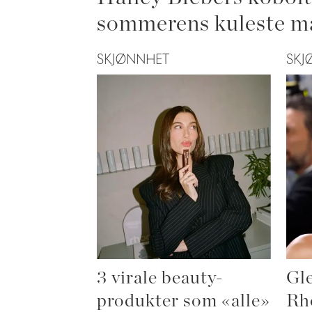
sommerens kuleste m
SKJØNNHET
SKJ
3 virale beauty-
Gle
produkter som «alle»
Rh