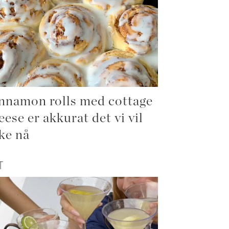
nnamon rolls med cottage
eese er akkurat det vi vil
ke nå
T