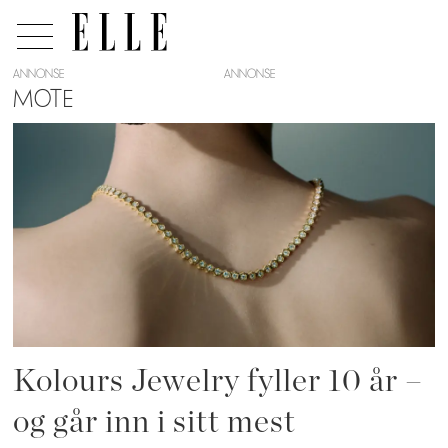
ANNONSE
MOTE
Tag:
diamanter
Kolours Jewelry fyller 10 år –
og går inn i sitt mest