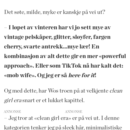
Det søte, milde, myke er kanskje på vei ut?
– I løpet av vinteren har vi jo sett mye av
vintage pelskåper, glitter, sløyfer, fargen
cherry, svarte antrekk...mye lær! En
kombinasjon av alt dette gir en mer «powerful
approach». Eller som TikTok nå har kalt det:
«mob wife». Og jeg er så
here for it
!
Og med dette, har Wos troen på at velkjente
clean
girl era
snart er et lukket kapittel.
ANNONSE
– Jeg tror at «clean girl era» er på vei ut. I denne
kategorien tenker jeg på sleek hår, minimalistiske