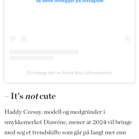
Se dette innlegget på Instagram
Et innlegg delt av Maria Wos (@mariiawos)
– It's
not
cute
Haddy Ceesay, modell og medgründer i
smykkemerket Diawéne, mener at 2024 vil bringe
med seg et trendskifte som går på langt mer enn