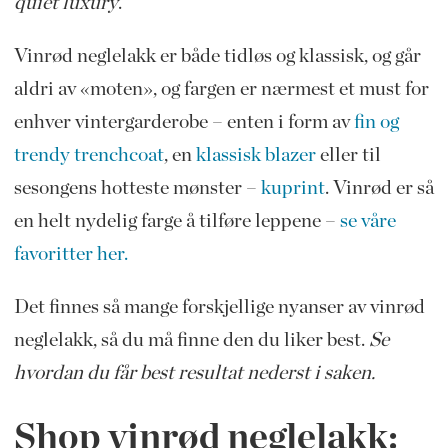
quiet luxury
.
Vinrød neglelakk er både tidløs og klassisk, og går
aldri av «moten», og fargen er nærmest et must for
enhver vintergarderobe – enten i form av
fin og
trendy trenchcoat
, en
klassisk blazer
eller til
sesongens hotteste mønster –
kuprint
. Vinrød er så
en helt nydelig farge å tilføre leppene –
se våre
favoritter her.
Det finnes så mange forskjellige nyanser av vinrød
neglelakk, så du må finne den du liker best.
Se
hvordan du får best resultat nederst i saken.
Shop vinrød neglelakk: