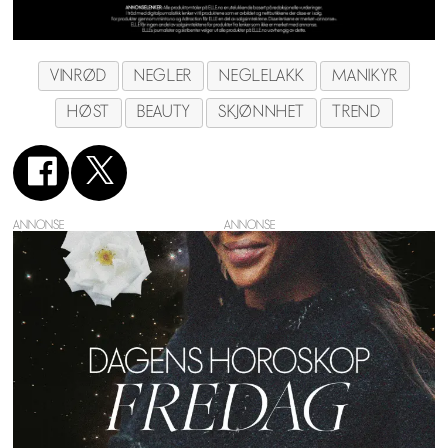
VINRØD
NEGLER
NEGLELAKK
MANIKYR
HØST
BEAUTY
SKJØNNHET
TREND
ANNONSE