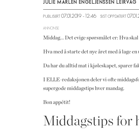
JULIE MARLEN ENGEL
JENSSEN LEIRVÅG
07.01.2019 - 12:46
07.0
PUBLISERT
SIST OPPDATERT
ANNONSE
Middag... Det evige spørsmålet er: Hva skal 
Hva med å starte det nye året med å lage en 
Da har du alltid mat i kjøleskapet, sparer f
I ELLE-redaksjonen deler vi ofte middagsfor
supergode middagstips hver mandag.
Bon appétit!
Middagstips for 