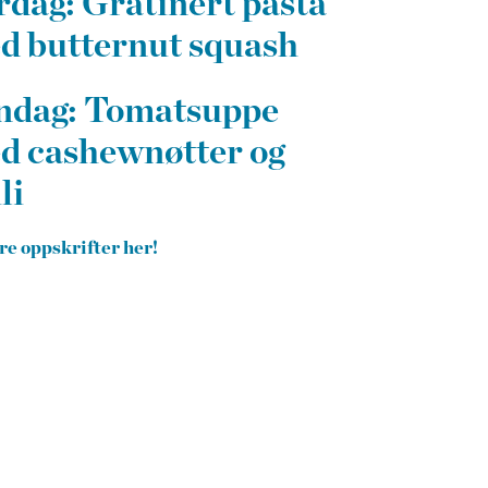
rdag: Gratinert pasta
d butternut squash
ndag: Tomatsuppe
d cashewnøtter og
li
ere oppskrifter her!