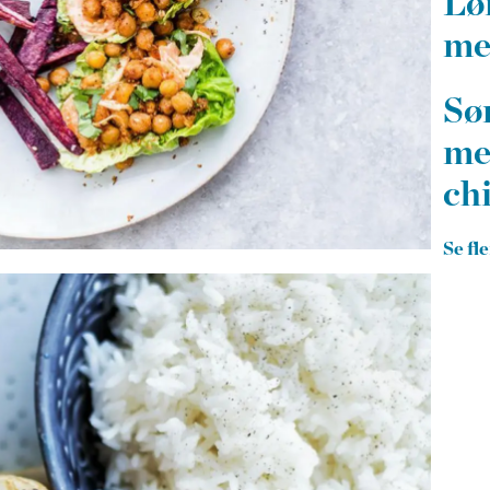
Lø
me
Sø
me
chi
Se fl