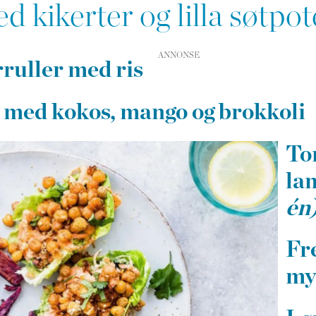
kikerter og lilla søtpot
rruller med ris
 med kokos, mango og brokkoli
To
la
én
Fr
my