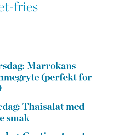
et-fries
rsdag: Marrokans
mmegryte (perfekt for
)
edag: Thaisalat med
e smak