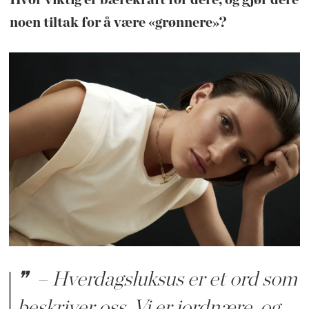
Hvor viktig er bærekraft for dere, og gjør dere
noen tiltak for å være «grønnere»?
– Hverdagsluksus er et ord som
beskriver oss. Vi er jordnære, og