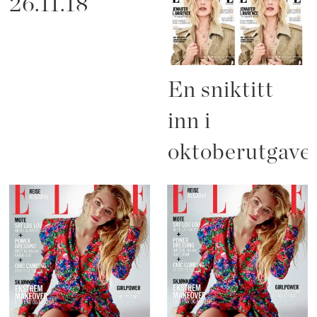
26.11.18
En sniktitt
inn i
oktoberutgave