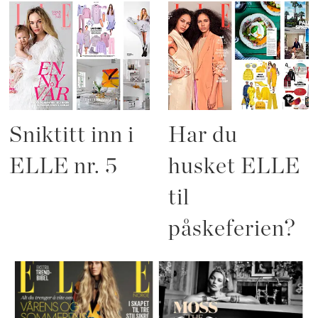
Sniktitt inn i
Har du
ELLE nr. 5
husket ELLE
til
påskeferien?