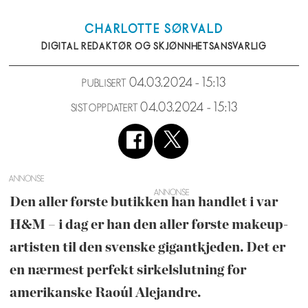
CHARLOTTE
SØRVALD
DIGITAL REDAKTØR OG SKJØNNHETSANSVARLIG
04.03.2024 - 15:13
PUBLISERT
04.03.2024 - 15:13
SIST OPPDATERT
ANNONSE
Den aller første butikken han handlet i var
H&M – i dag er han den aller første makeup-
artisten til den svenske gigantkjeden. Det er
en nærmest perfekt sirkelslutning for
amerikanske Raoúl Alejandre.