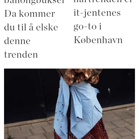
ballongbukser?
it-jentenes
Da kommer
go-to i
du til å elske
København
denne
trenden