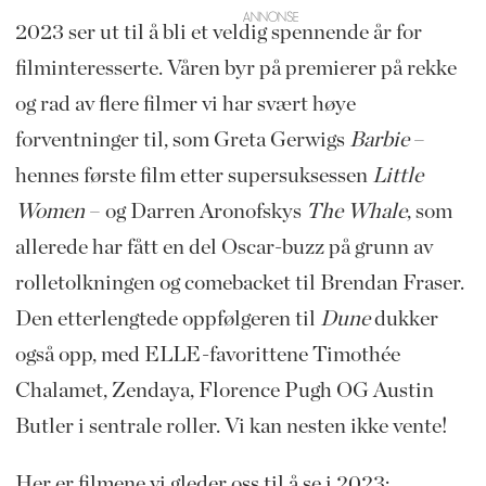
2023 ser ut til å bli et veldig spennende år for
filminteresserte. Våren byr på premierer på rekke
og rad av flere filmer vi har svært høye
forventninger til, som Greta Gerwigs
Barbie
–
hennes første film etter supersuksessen
Little
Women
– og Darren Aronofskys
The Whale
, som
allerede har fått en del Oscar-buzz på grunn av
rolletolkningen og comebacket til Brendan Fraser.
Den etterlengtede oppfølgeren til
Dune
dukker
også opp, med ELLE-favorittene Timothée
Chalamet, Zendaya, Florence Pugh OG Austin
Butler i sentrale roller. Vi kan nesten ikke vente!
Her er filmene vi gleder oss til å se i 2023: