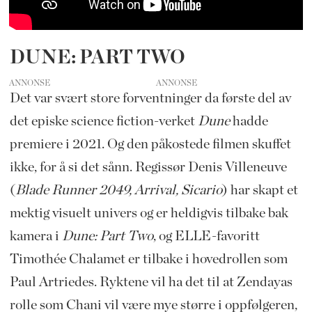
DUNE: PART TWO
ANNONSE
Det var svært store forventninger da første del av
det episke science fiction-verket
Dune
hadde
premiere i 2021. Og den påkostede filmen skuffet
ikke, for å si det sånn. Regissør Denis Villeneuve
(
Blade Runner 2049, Arrival, Sicario
) har skapt et
mektig visuelt univers og er heldigvis tilbake bak
kamera i
Dune: Part Two
, og ELLE-favoritt
Timothée Chalamet er tilbake i hovedrollen som
Paul Artriedes. Ryktene vil ha det til at Zendayas
rolle som Chani vil være mye større i oppfølgeren,