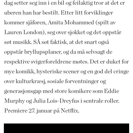
dag setter seg inn i en bil og feilaktig tror at det er
uberen han har bestilt. Etter litt forviklinger
kommer sjåføren, Amita Mohammed (spilt av
Lauren London), seg over sjokket og det oppstår
søt musikk. SÅ søt faktisk, at det snart også
oppstår bryllupsplaner, og da må selvsagt de
respektive svigerforeldrene møtes. Det er duket for
mye komikk, hysteriske scener og en god del cringe
over kulturkræsj, sosiale forventninger og
generasjonsgap med store komikere som Eddie
Murphy og Julia Lois-Dreyfus i sentrale roller.
Premiere 27. januar på Netflix.