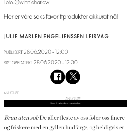
Foto: @winnieharlow
Her er våre seks favorittprodukter akkurat nå!
JULIE MARLEN ENGEL
JENSSEN LEIRVÅG
28.06.2020 - 12:00
PUBLISERT
28.06.2020 - 12:00
SIST OPPDATERT
ANNONSE
Brun uten sol:
De aller fleste av oss føler oss finere
og friskere med en gyllen hudfarge, og heldigvis er