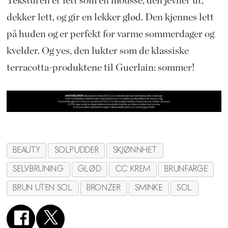
Teksturen er lett som en mousse, den jevner ut,
dekker lett, og gir en lekker glød. Den kjennes lett
på huden og er perfekt for varme sommerdager og
kvelder. Og yes, den lukter som de klassiske
terracotta-produktene til Guerlain: sommer!
BEAUTY
SOLPUDDER
SKJØNNHET
SELVBRUNING
GLØD
CC KREM
BRUNFARGE
BRUN UTEN SOL
BRONZER
SMINKE
SOL