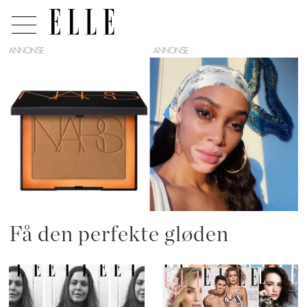
ANNONSE
Tag:
brun
uten
sol
Få den perfekte gløden