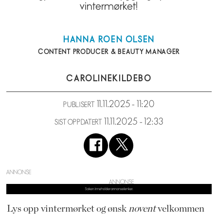
vintermørket!
HANNA
ROEN OLSEN
CONTENT PRODUCER & BEAUTY MANAGER
CAROLINE
KILDEBO
11.11.2025 - 11:20
PUBLISERT
11.11.2025 - 12:33
SIST OPPDATERT
ANNONSE
Lys opp vintermørket og ønsk
novent
velkommen