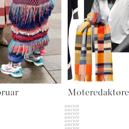
bruar
Moteredaktøren