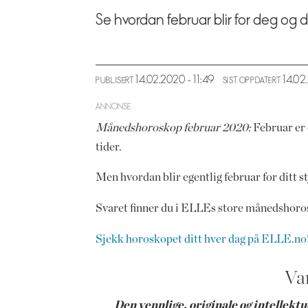
Se hvordan februar blir for deg og d
14.02.2020 - 11:49
14.02
PUBLISERT
SIST OPPDATERT
ANNONSE
Månedshoroskop februar 2020:
Februar er 
tider.
Men hvordan blir egentlig februar for ditt s
Svaret finner du i ELLEs store månedshoro
Sjekk horoskopet ditt hver dag på ELLE.no
Va
Den vennlige, originale og intellekt