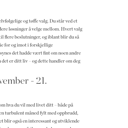
vfølgelige og tøffe valg. Du står ved et
r flere løsninger å velge mellom. Hvert valg
l flere beslutninger, og iblant blir du så
eie for og imot i forskjellige
ynes det hadde vært fint om noen andre
et er ditt liv – og dette handler om deg
vember - 21.
 hva du vil med livet ditt – både på
r en turbulent måned fylt med oppbrudd,
 blir også en interessant og utviklende