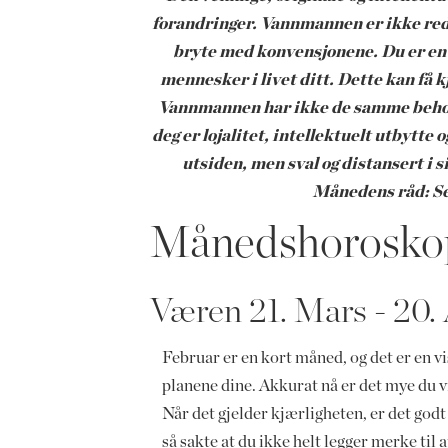
forandringer. Vannmannen er ikke redd f
bryte med konvensjonene. Du er en
mennesker i livet ditt. Dette kan få k
Vannmannen har ikke de samme behove
deg er lojalitet, intellektuelt utbytt
utsiden, men sval og distansert i 
Månedens råd: S
Månedshoroskop
Væren 21. Mars - 20. 
Februar er en kort måned, og det er en vi
planene dine. Akkurat nå er det mye du vil 
Når det gjelder kjærligheten, er det godt 
så sakte at du ikke helt legger merke til at