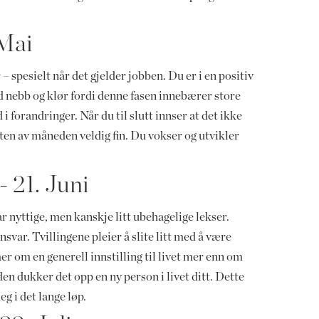
 Mai
 spesielt når det gjelder jobben. Du er i en positiv
d nebb og klør fordi denne fasen innebærer store
 forandringer. Når du til slutt innser at det ikke
resten av måneden veldig fin. Du vokser og utvikler
- 21. Juni
par nyttige, men kanskje litt ubehagelige lekser.
svar. Tvillingene pleier å slite litt med å være
er om en generell innstilling til livet mer enn om
en dukker det opp en ny person i livet ditt. Dette
g i det lange løp.