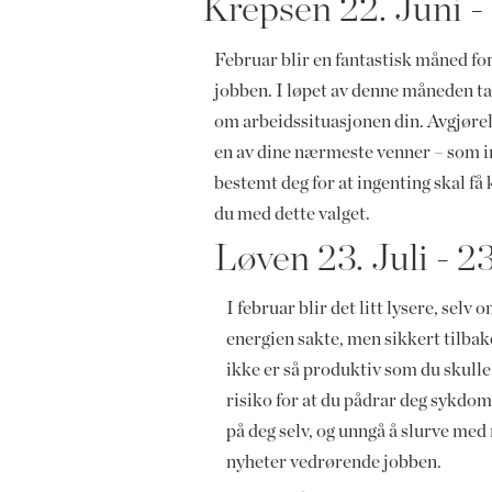
Krepsen 22. Juni - 
Februar blir en fantastisk måned for
jobben. I løpet av denne måneden t
om arbeidssituasjonen din. Avgjørels
en av dine nærmeste venner – som ind
bestemt deg for at ingenting skal f
du med dette valget.
Løven 23. Juli - 2
I februar blir det litt lysere, selv
energien sakte, men sikkert tilbake
ikke er så produktiv som du skulle 
risiko for at du pådrar deg sykdom
på deg selv, og unngå å slurve me
nyheter vedrørende jobben.