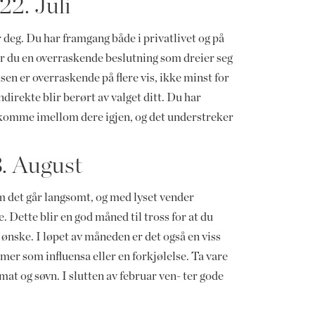
22. Juli
 deg. Du har framgang både i privatlivet og på
ar du en overraskende beslutning som dreier seg
en er overraskende på flere vis, ikke minst for
irekte blir berørt av valget ditt. Du har
å komme imellom dere igjen, og det understreker
3. August
 om det går langsomt, og med lyset vender
. Dette blir en god måned til tross for at du
ønske. I løpet av måneden er det også en viss
mer som influensa eller en forkjølelse. Ta vare
d mat og søvn. I slutten av februar ven- ter gode