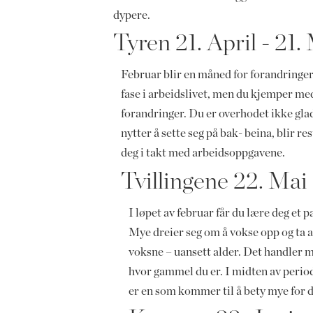
dypere.
Tyren 21. April - 21.
Februar blir en måned for forandringer –
fase i arbeidslivet, men du kjemper me
forandringer. Du er overhodet ikke glad i
nytter å sette seg på bak- beina, blir 
deg i takt med arbeidsoppgavene.
Tvillingene 22. Mai 
I løpet av februar får du lære deg et 
Mye dreier seg om å vokse opp og ta an
voksne – uansett alder. Det handler m
hvor gammel du er. I midten av period
er en som kommer til å bety mye for de