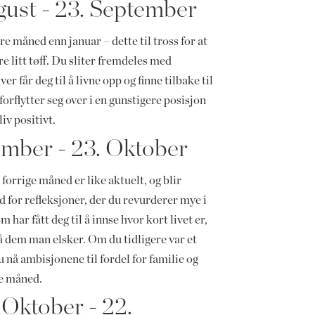
ust - 23. September
 måned enn januar – dette til tross for at
 litt tøff. Du sliter fremdeles med
får deg til å livne opp og finne tilbake til
rflytter seg over i en gunstigere posisjon
liv positivt.
ember - 23. Oktober
forrige måned er like aktuelt, og blir
tid for refleksjoner, der du revurderer mye i
 har fått deg til å innse hvor kort livet er,
 på dem man elsker. Om du tidligere var et
 nå ambisjonene til fordel for familie og
e måned.
Oktober - 22.