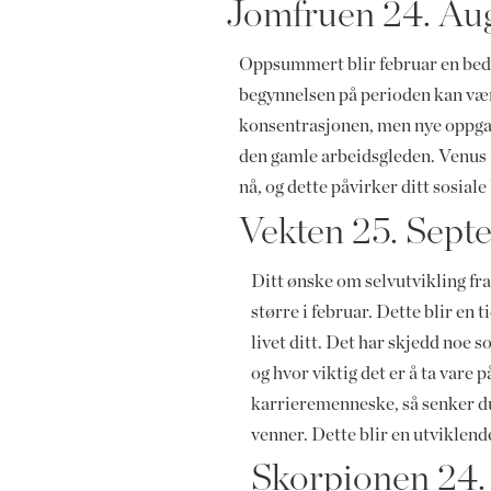
Jomfruen 24. Aug
Oppsummert blir februar en bedre
begynnelsen på perioden kan være
konsentrasjonen, men nye oppgaver 
den gamle arbeidsgleden. Venus fo
nå, og dette påvirker ditt sosiale 
Vekten 25. Sept
Ditt ønske om selvutvikling fra 
større i februar. Dette blir en 
livet ditt. Det har skjedd noe som
og hvor viktig det er å ta vare
karrieremenneske, så senker du
venner. Dette blir en utviklend
Skorpionen 24. 