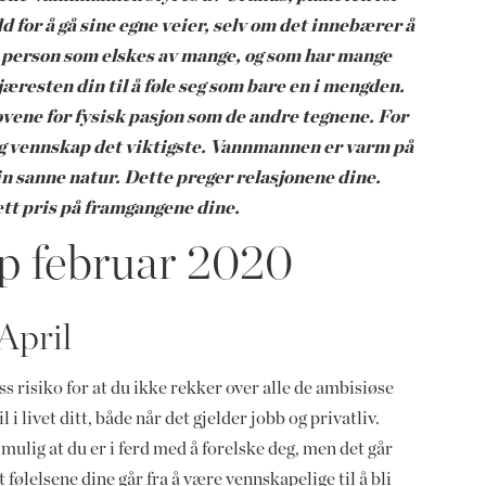
or å gå sine egne veier, selv om det innebærer å
 person som elskes av mange, og som har mange
jæresten din til å føle seg som bare en i mengden.
ne for fysisk pasjon som de andre tegnene. For
e og vennskap det viktigste. Vannmannen er varm på
sin sanne natur. Dette preger relasjonene dine.
ett pris på framgangene dine.
 februar 2020
April
ss risiko for at du ikke rekker over alle de ambisiøse
i livet ditt, både når det gjelder jobb og privatliv.
mulig at du er i ferd med å forelske deg, men det går
 følelsene dine går fra å være vennskapelige til å bli