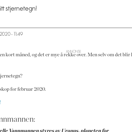
itt stjernetegn!
.2020 - 11:49
en kort måned, og det er mye å rekke over. Men selv om det blir 
tjernetegn?
skop for februar 2020.
!
nnmannen:
uelle Vannmannen styres av Uranus, planeten for