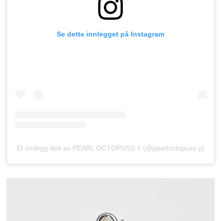
Se dette innlegget på Instagram
Et innlegg delt av PEARL OCTOPUSS.Y (@pearloctopuss.y)