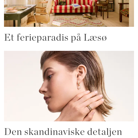
Et ferieparadis på Læsø
Den skandinaviske detaljen