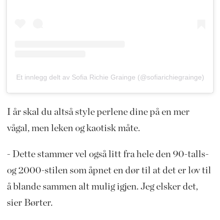
Et innlegg delt av Sofia Richie Grainge (@sofiarichiegrainge)
I år skal du altså style perlene dine på en mer
vågal, men leken og kaotisk måte.
- Dette stammer vel også litt fra hele den 90-talls-
og 2000-stilen som åpnet en dør til at det er lov til
å blande sammen alt mulig igjen. Jeg elsker det,
sier Børter.