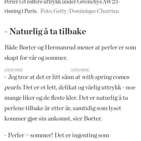
Perler i et røffere uttrykk under Givenchys AW23-
visning i Paris.
Foto: Getty/Dominique Charriau
- Naturlig å ta tilbake
Både Børter og Hermanrud mener at perler er som
skapt for vår og sommer.
ANNONSE
- Jeg tror at det er litt sånn at
with spring comes
pearls
. Det er et lett, delikat og vårlig uttrykk - noe
mange liker og de fleste kler. Det er naturlig å ta
perlene tilbake år etter år, samtidig som lyset
kommer gjør sin ankomst, sier Børter.
- Perler = sommer! Det er ingenting som