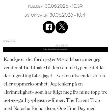
30.06.2026 - 10:39
PUBLISERT
30.06.2026 - 10:41
SIST OPPDATERT
ANNONSE
Kanskje er det fordi jeg er 90-tallsbarn, men jeg
vender alltid tilbake til den samme typen estetikk
der ingenting føles jaget – verken utseende, status
eller oppmerksomhet. Jeg tenker på en
«kvinnelighet» som har fulgt meg fra mine topp tre
not-so-guilty-pleasure-filmer: The Parent Trap
med Natasha Richardson, One Fine Day med