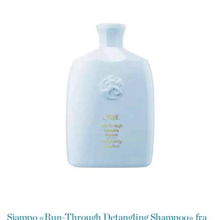
Sjampo «Run-Through Detangling Shampoo» fra