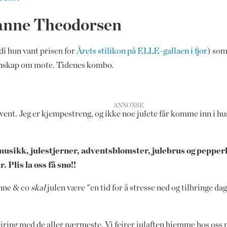
anne Theodorsen
rdi hun vant prisen for
Årets stilikon på ELLE-gallaen i fjor
) som
unnskap om mote. Tidenes kombo.
dvent. Jeg er kjempestreng, og ikke noe julete får komme inn i hu
musikk, julestjerner, adventsblomster, julebrus og pepper
. Plis la oss få snø!!
anne & co
skal
julen være "en tid for å stresse ned og tilbringe d
feiring med de aller nærmeste. Vi feirer julaften hjemme hos oss 