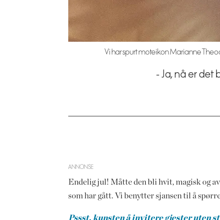
Vi har spurt moteikon Marianne Theodo
- Ja, nå er det
ANNONSE
Endelig jul! Måtte den bli hvit, magisk og av
som har gått. Vi benytter sjansen til å spørr
Pssst, kunsten å invitere gjester uten s