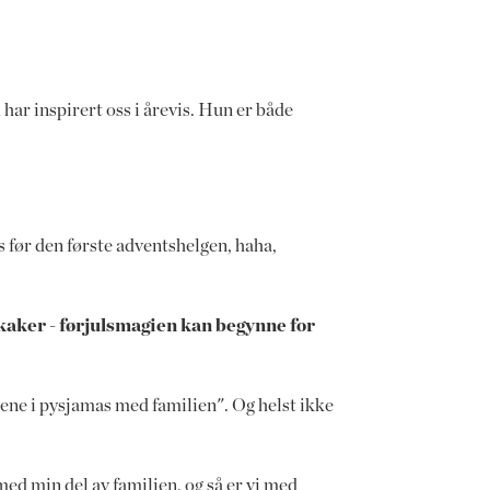
 har inspirert oss i årevis. Hun er både
s før den første adventshelgen, haha,
kaker - førjulsmagien kan begynne for
agene i pysjamas med familien". Og helst ikke
med min del av familien, og så er vi med