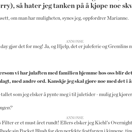
sorry), så hater jeg tanken på å kjøpe noe sk
uansett, om man har muligheten, synes jeg, oppfordrer Marianne.
y gjør det for meg! Ja, og Hjelp, det er juleferie og Gremlins 
tersom vi har julaften med familien hjemme hos oss blir det
lagt, med andre ord. Kanskje jeg skal gjøre noe med det i 
let som jeg elsker å pynte meg i til juletider - mulig jeg kjører
ongen?
Filter er et must året rundt! Ellers elsker jeg Kiehl's Overnigh
Rhode sin Pocket Blush for den perfekte festfargen i kinnene, ti