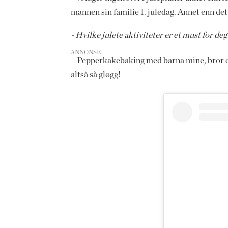
mannen sin familie 1. juledag. Annet enn det h
- Hvilke julete aktiviteter er et must for de
ANNONSE
- Pepperkakebaking med barna mine, bror og s
altså så gløgg!