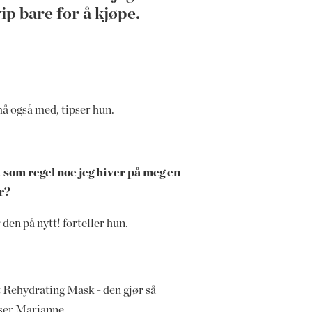
vip bare for å kjøpe.
må også med, tipser hun.
 som regel noe jeg hiver på meg en
år?
 den på nytt! forteller hun.
t Rehydrating Mask - den gjør så
pser Marianne.