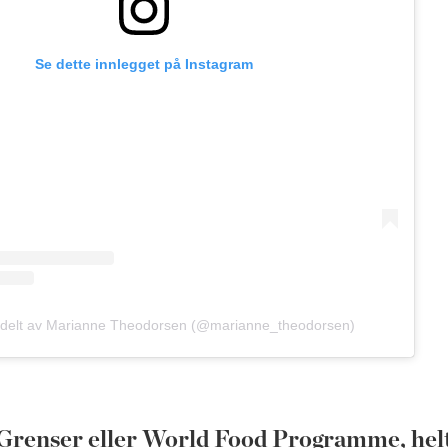
Se dette innlegget på Instagram
g delt av Marianne Theodorsen (@marianne_theodorsen)
 Grenser eller World Food Programme, helt 