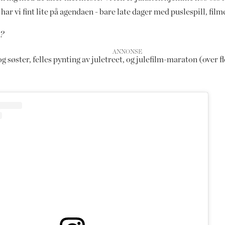
ar vi fint lite på agendaen - bare late dager med puslespill, film
g?
øster, felles pynting av juletreet, og julefilm-maraton (over fl