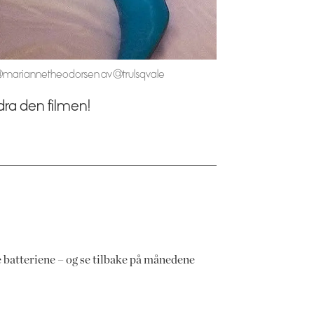
@mariannetheodorsen av @trulsqvale
rdra den filmen!
ade batteriene – og se tilbake på månedene