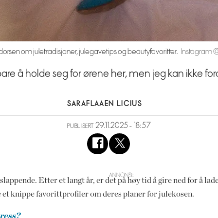
rsen om juletradisjoner, julegavetips og beautyfavoritter.
Instagram 
 bare å holde seg for ørene her, men jeg kan ikke fo
SARA
FLAAEN LICIUS
29.11.2025 - 18:57
PUBLISERT
slappende. Etter et langt år, er det på høy tid å gire ned for å l
e et knippe favorittprofiler om deres planer for julekosen.
tress?