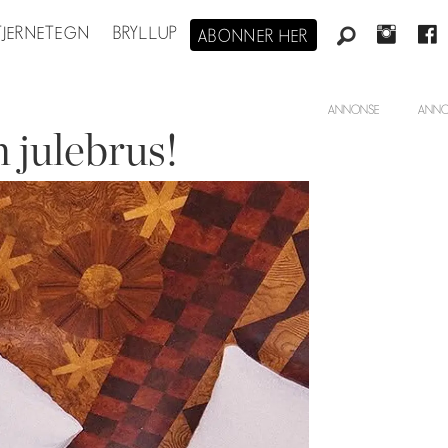
STJERNETEGN
BRYLLUP
ABONNER HER
ANNONSE
 julebrus!