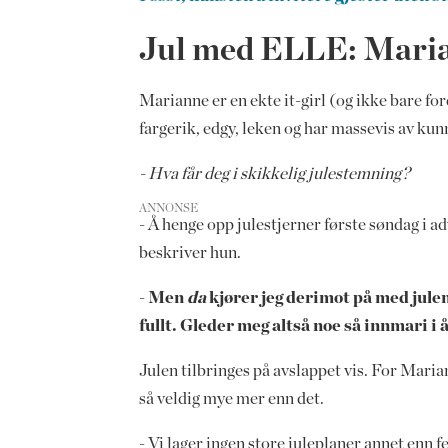
Jul med ELLE: Mari
Marianne er en ekte it-girl (og ikke bare fo
fargerik, edgy, leken og har massevis av k
- Hva får deg i skikkelig julestemning?
ANNONSE
- Å henge opp julestjerner første søndag i a
beskriver hun.
- Men
da
kjører jeg derimot på med jule
fullt. Gleder meg altså noe så innmari i år
Julen tilbringes på avslappet vis. For Mari
så veldig mye mer enn det.
- Vi lager ingen store juleplaner annet enn 