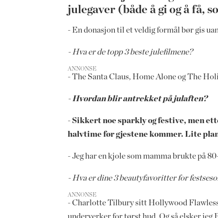
julegaver (både å gi og å få, 
- En donasjon til et veldig formål bør gis 
- Hva er de topp 3 beste julefilmene?
ANNONSE
- The Santa Claus, Home Alone og The Holida
- Hvordan blir antrekket på julaften?
- Sikkert noe sparkly og festive, men et
halvtime før gjestene kommer. Lite plan
- Jeg har en kjole som mamma brukte på 80-tal
- Hva er dine 3 beautyfavoritter for festses
ANNONSE
- Charlotte Tilbury sitt Hollywood Flawless 
underverker for tørst hud. Og så elsker jeg 