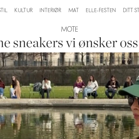
STIL
KULTUR
INTERIØR
MAT
ELLE-FESTEN
DITT 
MOTE
ne sneakers vi ønsker oss