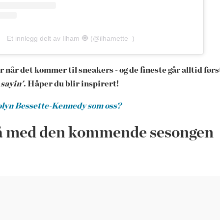
Et innlegg delt av Ilham 🧿 (@ilhamette_)
er når det kommer til sneakers - og de fineste går alltid før
 sayin'
. Håper du blir inspirert!
arolyn Bessette-Kennedy som oss?
 gå med den kommende sesongen