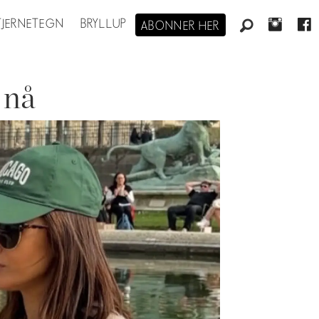
STJERNETEGN
BRYLLUP
ABONNER HER
 nå