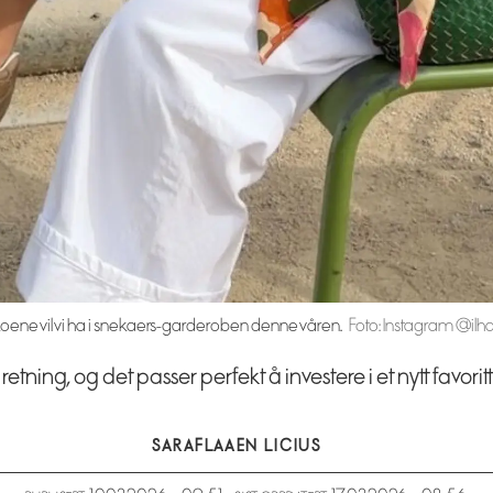
koene vil vi ha i snekaers-garderoben denne våren.
Foto: Instagram @il
retning, og det passer perfekt å investere i et nytt fa
SARA
FLAAEN LICIUS