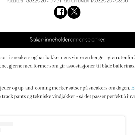
10.03.2026 - 09:51
17.03.2026 - 08:56
PUBLISERT
SIST OPPDATERT
bort i sneakers og bar bakke mens vinteren henger igjen utenfor?
ne, gjerne med former som gir assosiasjoner til både ballerinas
jeder og up-and-coming merker satser på sneakers om dagen.
E
 track pants og tekniske vindjakker - så det passer perfekt å inve