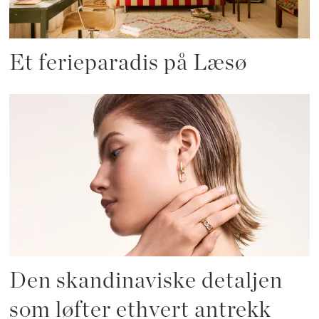
Et ferieparadis på Læsø
Den skandinaviske detaljen
som løfter ethvert antrekk