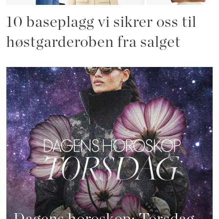
10 baseplagg vi sikrer oss til
høstgarderoben fra salget