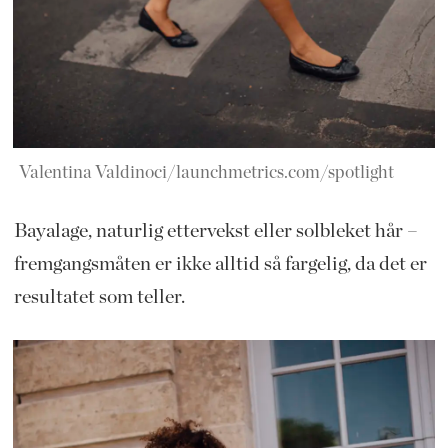
Valentina Valdinoci/launchmetrics.com/spotlight
Bayalage, naturlig ettervekst eller solbleket hår –
fremgangsmåten er ikke alltid så fargelig, da det er
resultatet som teller.