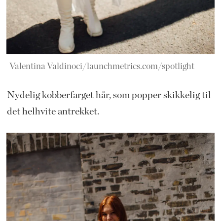
Valentina Valdinoci/launchmetrics.com/spotlight
Nydelig kobberfarget hår, som popper skikkelig til
det helhvite antrekket.