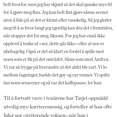
helt hvorfor, men jeg har skjønt at det skal ganske mye til
for å gjøre meg flau. Jeg kan helt fint gjøre sånne scener
uten å føle på at det er kleint eller vanskelig. Så jeg gleder
meg til å se hvor langt jeg egentlig kan dra det i fremtiden,
når stopper det for meg, liksom. For jeg har ennå ikke
opplevd å tenke at «nei, dette går ikke» eller at noe er
ubehagelig. Også er det så klart en fordel å spille mot
noen som er lik på det området. Sånn som med Andrea.
Vi var så trygge på hverandre at det aldri ble rart. Vi lo
mellom tagninger, hadde det gøy og var venner. Vi spilte
inn noen sexscener og så var det kaffepause, ler han.
Til å fortsatt være i tenårene har Tarjei oppnådd
utrolig mye karrieremessig, og forteller at han ofte
føler seg «irriterende voksen» når han i