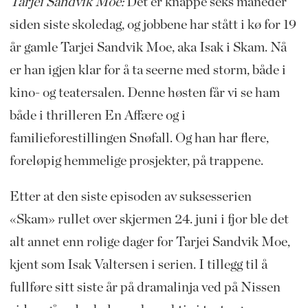
Tarjei Sandvik Moe:
Det er knappe seks måneder
siden siste skoledag, og jobbene har stått i kø for 19
år gamle Tarjei Sandvik Moe, aka Isak i Skam. Nå
er han igjen klar for å ta seerne med storm, både i
kino- og teatersalen. Denne høsten får vi se ham
både i thrilleren En Affære og i
familieforestillingen Snøfall. Og han har flere,
foreløpig hemmelige prosjekter, på trappene.
Etter at den siste episoden av suksesserien
«Skam» rullet over skjermen 24. juni i fjor ble det
alt annet enn rolige dager for Tarjei Sandvik Moe,
kjent som Isak Valtersen i serien. I tillegg til å
fullføre sitt siste år på dramalinja ved på Nissen