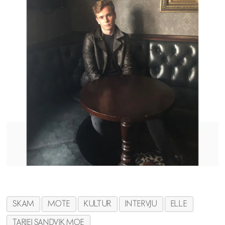
SKAM
MOTE
KULTUR
INTERVJU
ELLE
TARJEI SANDVIK MOE