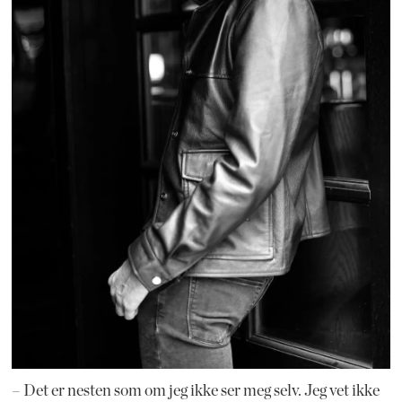
– Det er nesten som om jeg ikke ser meg selv. Jeg vet ikke