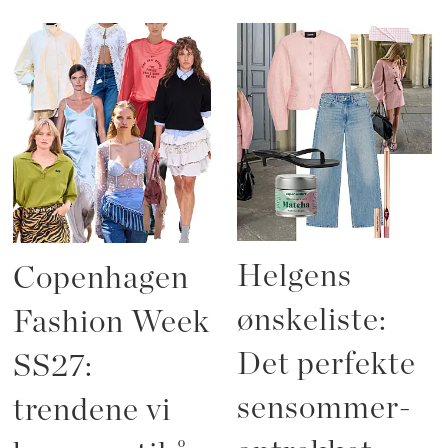
Helgens
Copenhagen
ønskeliste:
Fashion Week
Det perfekte
SS27:
sensommer-
trendene vi