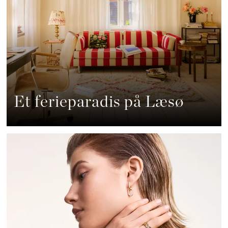
Et ferieparadis på Læsø