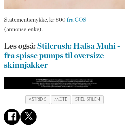
Statementsmykke, kr 800
fra COS
(annonselenke).
Les også:
Stilcrush: Hafsa Muhi -
fra spisse pumps til oversize
skinnjakker
ASTRID S
MOTE
STJEL STILEN