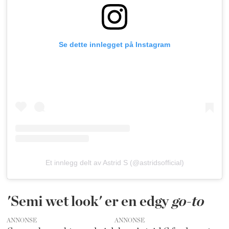
Se dette innlegget på Instagram
Et innlegg delt av Astrid S (@astridsofficial)
'Semi wet look' er en edgy
go-to
ANNONSE