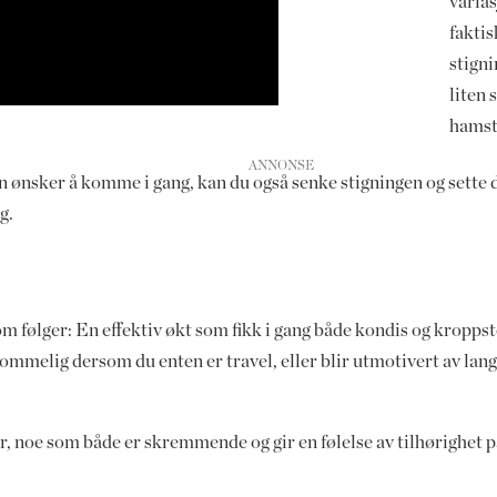
varias
faktis
stigni
liten
hamst
 ønsker å komme i gang, kan du også senke stigningen og sette 
g.
m følger: En effektiv økt som fikk i gang både kondis og kropps
mmelig dersom du enten er travel, eller blir utmotivert av lang
.
, noe som både er skremmende og gir en følelse av tilhørighet 