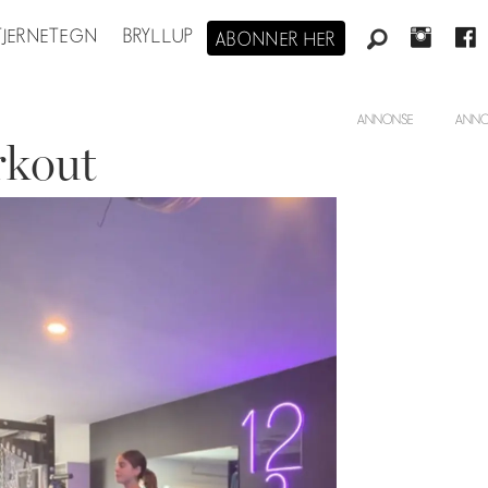
STJERNETEGN
BRYLLUP
ABONNER HER
ANNONSE
rkout