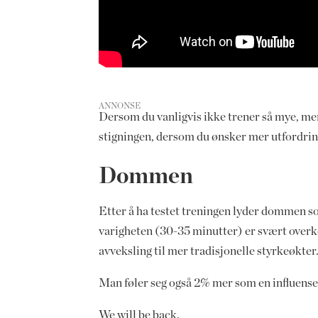
ANNONSE
Dersom du vanligvis ikke trener så mye, men
stigningen, dersom du ønsker mer utfordrin
Dommen
Etter å ha testet treningen lyder dommen so
varigheten (30-35 minutter) er svært overko
avveksling til mer tradisjonelle styrkeøkter
Man føler seg også 2% mer som en influenser
We will be back.