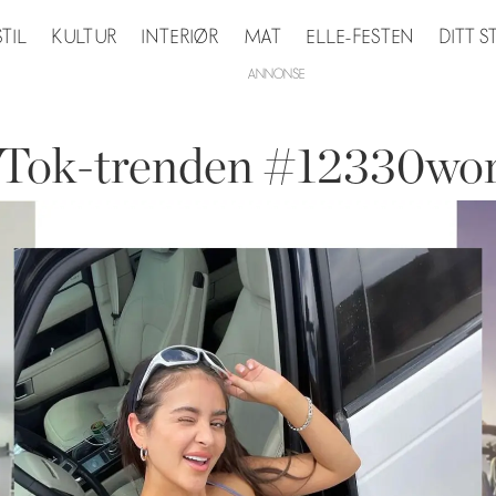
STIL
KULTUR
INTERIØR
MAT
ELLE-FESTEN
DITT 
ikTok-trenden #12330wo