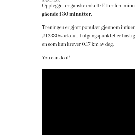
ANNONSE
Opplegget er ganske enkelt: Etter fem minut
gående i 30 minutter.
Treningen er gjort populær gjennom influens
#12330workout. I utgangspunktet er hastighe
en som kun krever 0,17 km av deg.
You can do it!