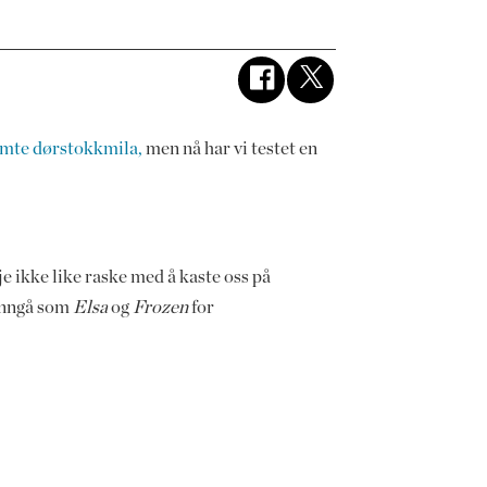
ømte dørstokkmila,
men nå har vi testet en
e ikke like raske med å kaste oss på
 unngå som
Elsa
og
Frozen
for