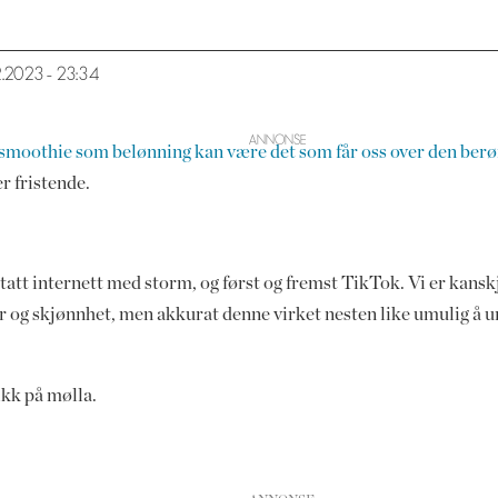
2.2023 - 23:34
smoothie som belønning kan være det som får oss over den ber
r fristende.
att internett med storm, og først og fremst TikTok. Vi er kanskj
ør og skjønnhet, men akkurat denne virket nesten like umulig å
ikk på mølla.