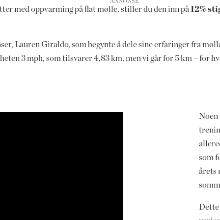
ter med oppvarming på flat mølle, stiller du den inn på
12% sti
er, Lauren Giraldo, som begynte å dele sine erfaringer fra møll
ten 3 mph, som tilsvarer 4,83 km, men vi går for 5 km – for hv
Noen 
treni
allere
som fo
årets 
sommer
Dette 