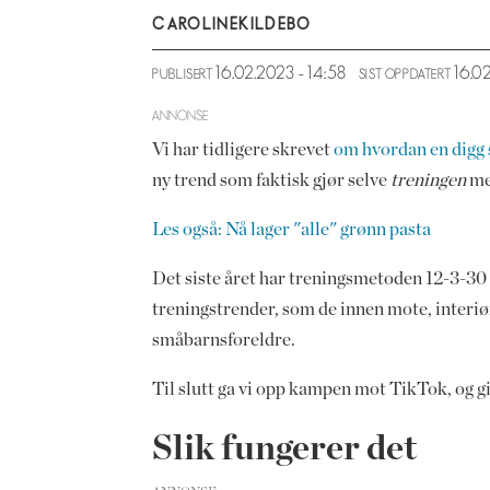
CAROLINE
KILDEBO
16.02.2023 - 14:58
16.0
PUBLISERT
SIST OPPDATERT
ANNONSE
Vi har tidligere skrevet
om hvordan en digg 
ny trend som faktisk gjør selve
treningen
me
Les også: Nå lager "alle" grønn pasta
Det siste året har treningsmetoden 12-3-30 t
treningstrender, som de innen mote, interi
småbarnsforeldre.
Til slutt ga vi opp kampen mot TikTok, og g
Slik fungerer det