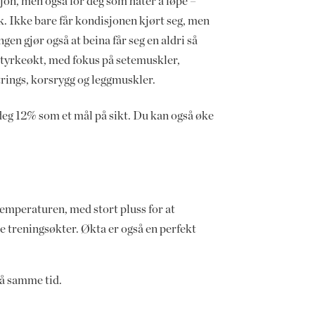
jon, men også for deg som hater å løpe –
k. Ikke bare får kondisjonen kjørt seg, men
ngen gjør også at beina får seg en aldri så
 styrkeøkt, med fokus på setemuskler,
rings, korsrygg og leggmuskler.
deg 12% som et mål på sikt. Du kan også øke
temperaturen, med stort pluss for at
e treningsøkter. Økta er også en perfekt
på samme tid.