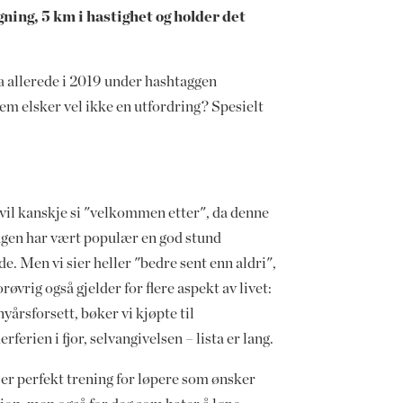
gning, 5 km i hastighet og holder det
a allerede i 2019 under hashtaggen
em elsker vel ikke en utfordring? Spesielt
vil kanskje si "velkommen etter", da denne
ngen har vært populær en god stund
de. Men vi sier heller "bedre sent enn aldri",
røvrig også gjelder for flere aspekt av livet:
nyårsforsett, bøker vi kjøpte til
ferien i fjor, selvangivelsen – lista er lang.
er perfekt trening for løpere som ønsker