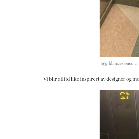
@gildainascensora
Vi blir alltid like inspirert av designer og