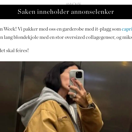
Saken inneholder annonselenker
n Week! Vi pakker med oss en garderobe med it-plagg som
capr
n lang blondekjole med en stor oversized collagegenser, og mik
et skal feires!