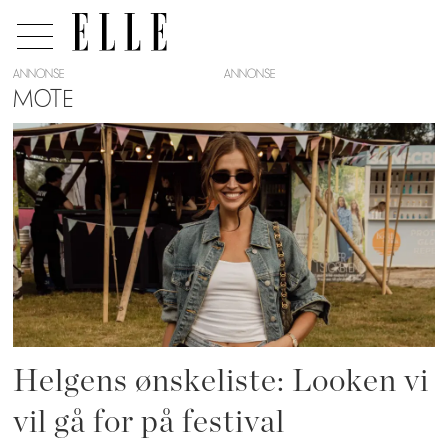
ANNONSE
MOTE
Tag:
stavernfestivalen
Helgens ønskeliste: Looken vi
vil gå for på festival