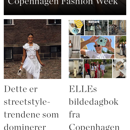
Copenhagen Fashion Week
Dette er
ELLEs
streetstyle-
bildedagbok
trendene som
fra
dominerer
Copenhagen