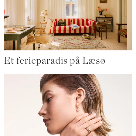
Et ferieparadis på Læsø