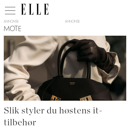
ANNONSE
MOTE
Tag:
skinnhansker
Slik styler du høstens it-
tilbehør