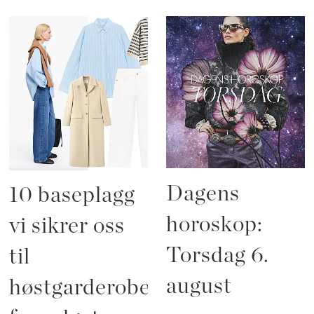
Dagens
10 baseplagg
horoskop:
vi sikrer oss
Torsdag 6.
til
august
høstgarderoben