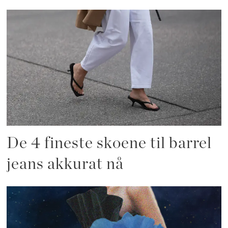
De 4 fineste skoene til barrel
jeans akkurat nå