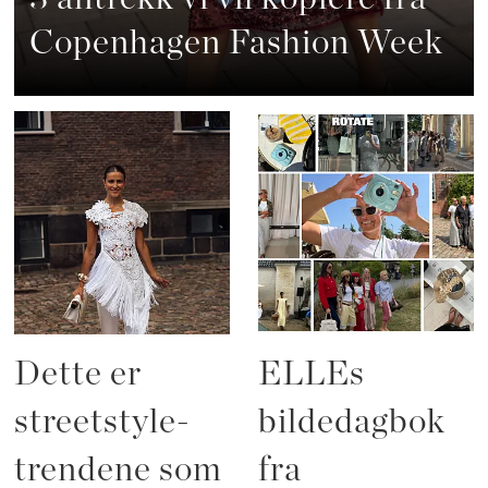
Copenhagen Fashion Week
Dette er
ELLEs
streetstyle-
bildedagbok
trendene som
fra