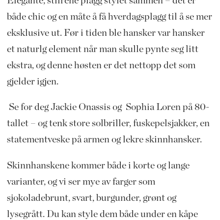
Elegante, stilrene plagg stylet sammen – det er
både chic og en måte å få hverdagsplagg til å se mer
eksklusive ut. Før i tiden ble hansker var hansker
et naturlg element når man skulle pynte seg litt
ekstra, og denne høsten er det nettopp det som
gjelder igjen.
Se for deg Jackie Onassis og Sophia Loren på 80-
tallet – og tenk store solbriller, fuskepelsjakker, en
statementveske på armen og lekre skinnhansker.
Skinnhanskene kommer både i korte og lange
varianter, og vi ser mye av farger som
sjokoladebrunt, svart, burgunder, grønt og
lysegrått. Du kan style dem både under en kåpe