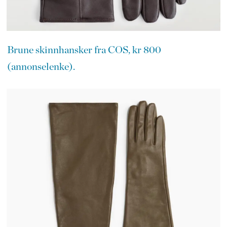
Brune skinnhansker fra COS, kr 800
(annonselenke).