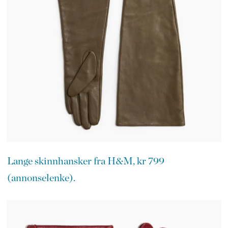
Lange skinnhansker fra H&M, kr 799
(annonselenke).