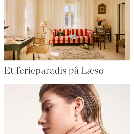
Et ferieparadis på Læsø