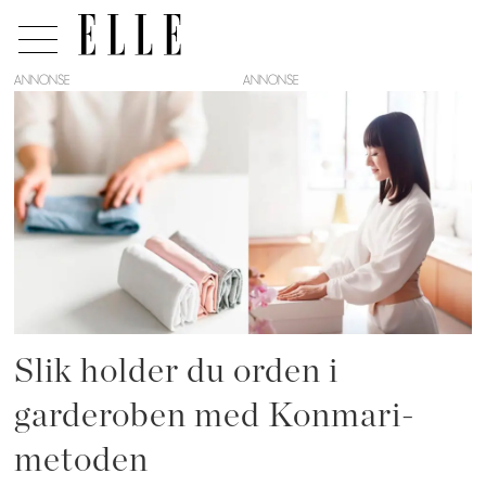
ANNONSE
Tag:
rydding
Slik holder du orden i
garderoben med Konmari-
metoden