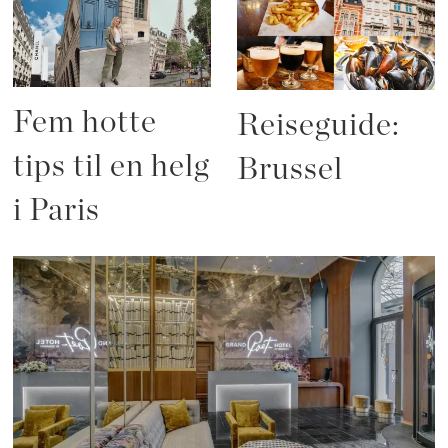
Fem hotte
Reiseguide:
tips til en helg
Brussel
i Paris