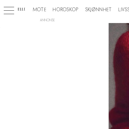
MOTE
HOROSKOP
SKJØNNHET
LIVS
ANNONSE
Tag:
elle
x
miinto