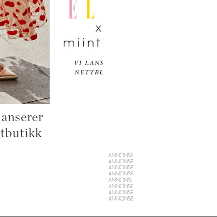
lanserer
ttbutikk