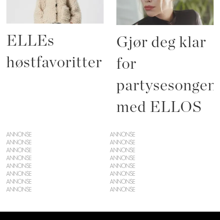
ELLEs
Gjør deg klar
høstfavoritter
for
partysesongen
med ELLOS
ANNONSE
ANNONSE
ANNONSE
ANNONSE
ANNONSE
ANNONSE
ANNONSE
ANNONSE