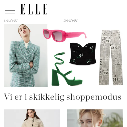
ANNONSE
Tag:
elle
favoritter
Vi er i skikkelig shoppemodus