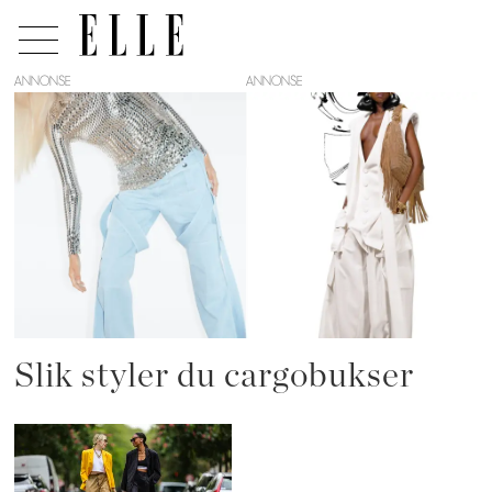
ANNONSE
Tag:
cargobukser
Slik styler du cargobukser