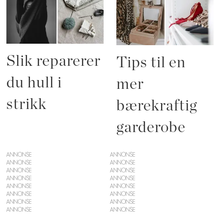
Slik reparerer
Tips til en
du hull i
mer
strikk
bærekraftig
garderobe
ANNONSE
ANNONSE
ANNONSE
ANNONSE
ANNONSE
ANNONSE
ANNONSE
ANNONSE