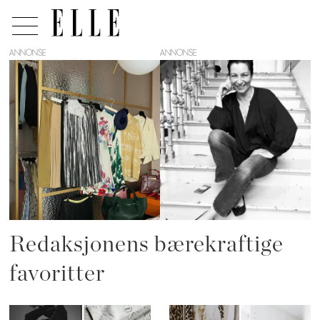
ANNONSE
Tag:
bærekraftig
garderobe
Redaksjonens bærekraftige
favoritter