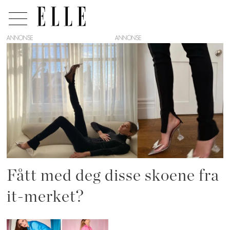
ANNONSE
Tag:
amina
muaddi
Fått med deg disse skoene fra
it-merket?