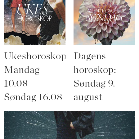
Ukeshoroskop:
Dagens
Mandag
horoskop:
10.08 –
Søndag 9.
Søndag 16.08
august