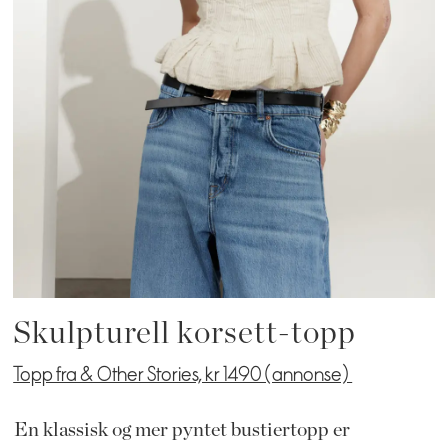
Skulpturell korsett-topp
Topp fra & Other Stories, kr 1490 (annonse)
En klassisk og mer pyntet bustiertopp er