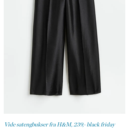
Vide satengbukser fra H&M, 239,- black friday