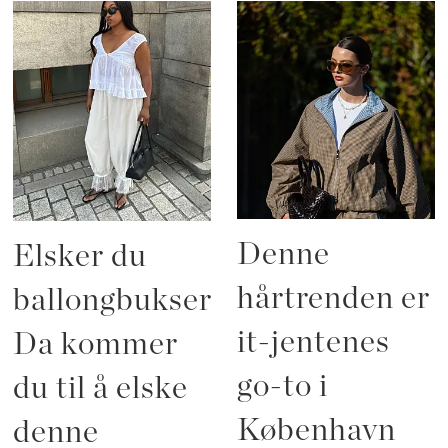
Denne
Elsker du
hårtrenden er
ballongbukser?
it-jentenes
Da kommer
go-to i
du til å elske
København
denne