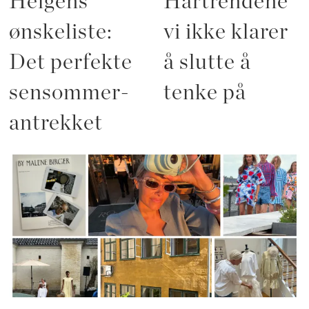
Helgens
Hårtrendene
ønskeliste:
vi ikke klarer
Det perfekte
å slutte å
sensommer-
tenke på
antrekket