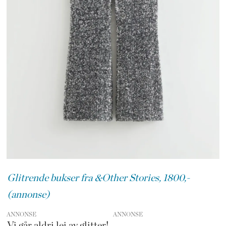
Glitrende bukser fra &Other Stories, 1800,-
(annonse)
ANNONSE
Vi går aldri lei av glitter!