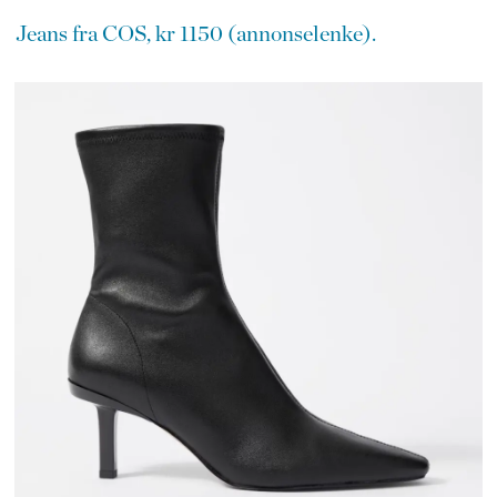
Jeans fra COS, kr 1150 (annonselenke).