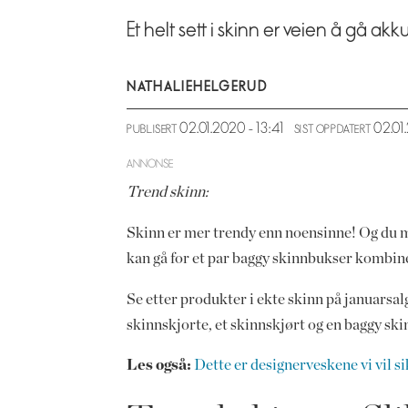
Et helt sett i skinn er veien å gå akk
NATHALIE
HELGERUD
02.01.2020 - 13:41
02.0
PUBLISERT
SIST OPPDATERT
ANNONSE
Trend skinn:
Skinn er mer trendy enn noensinne! Og du må g
kan gå for et par baggy skinnbukser kombin
Se etter produkter i ekte skinn på januarsalg
skinnskjorte, et skinnskjørt og en baggy s
Les også:
Dette er designerveskene vi vil si