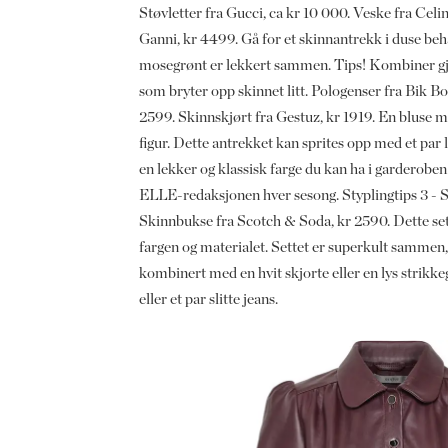
Støvletter fra Gucci, ca kr 10 000. Veske fra Celi
Ganni, kr 4499. Gå for et skinnantrekk i duse be
mosegrønt er lekkert sammen. Tips! Kombiner gje
som bryter opp skinnet litt. Pologenser fra Bik Bo
2599. Skinnskjørt fra Gestuz, kr 1919. En bluse me
figur. Dette antrekket kan sprites opp med et par
en lekker og klassisk farge du kan ha i garderoben
ELLE-redaksjonen hver sesong. Styplingtips 3 - S
Skinnbukse fra Scotch & Soda, kr 2590. Dette sette
fargen og materialet. Settet er superkult sammen,
kombinert med en hvit skjorte eller en lys strikke
eller et par slitte jeans.