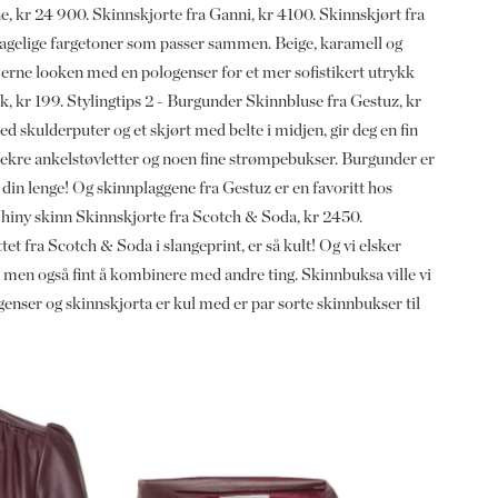
ne, kr 24 900. Skinnskjorte fra Ganni, kr 4100. Skinnskjørt fra
hagelige fargetoner som passer sammen. Beige, karamell og
rne looken med en pologenser for et mer sofistikert utrykk
k, kr 199. Stylingtips 2 - Burgunder Skinnbluse fra Gestuz, kr
d skulderputer og et skjørt med belte i midjen, gir deg en fin
 lekre ankelstøvletter og noen fine strømpebukser. Burgunder er
 din lenge! Og skinnplaggene fra Gestuz er en favoritt hos
hiny skinn Skinnskjorte fra Scotch & Soda, kr 2450.
t fra Scotch & Soda i slangeprint, er så kult! Og vi elsker
 men også fint å kombinere med andre ting. Skinnbuksa ville vi
genser og skinnskjorta er kul med er par sorte skinnbukser til