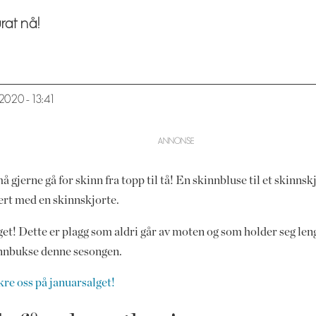
urat nå!
1.2020 - 13:41
jerne gå for skinn fra topp til tå! En skinnbluse til et skinnskj
ert med en skinnskjorte.
et! Dette er plagg som aldri går av moten og som holder seg lenge
kinnbukse denne sesongen.
kre oss på januarsalget!