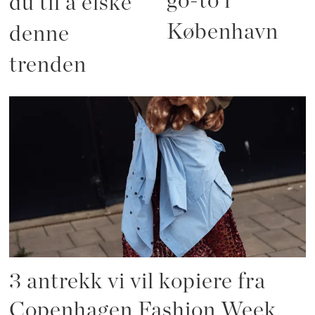
go-to i
du til å elske
København
denne
trenden
3 antrekk vi vil kopiere fra
Copenhagen Fashion Week