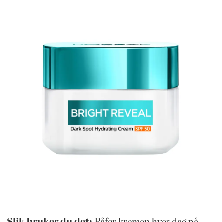
Slik bruker du det:
Påfør kremen hver dag på