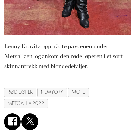
Lenny Kravitz opptrådte på scenen under
Metgallaen, og ankom den røde løperen i et sort
skinnantrekk med blondedetaljer.
RØD LØPER
NEW YORK
MOTE
METGALLA 2022