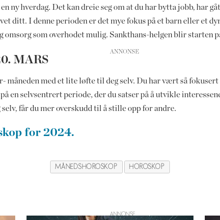
 en ny hverdag. Det kan dreie seg om at du har bytta jobb, har gåt
vet ditt. I denne perioden er det mye fokus på et barn eller et dy
tid og omsorg som overhodet mulig. Sankthans-helgen blir starten 
20. MARS
åneden med et lite løfte til deg selv. Du har vært så fokusert 
en på en selvsentrert periode, der du satser på å utvikle interesse
selv, får du mer overskudd til å stille opp for andre.
skop for 2024.
MÅNEDSHOROSKOP
HOROSKOP