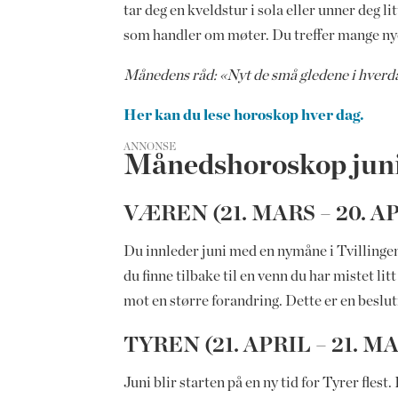
tar deg en kveldstur i sola eller unner deg lit
som handler om møter. Du treffer mange nye,
Månedens råd: «Nyt de små gledene i hverd
Her kan du lese horoskop hver dag.
ANNONSE
Månedshoroskop jun
VÆREN (21. MARS – 20. A
Du innleder juni med en nymåne i Tvillingene
du finne tilbake til en venn du har mistet li
mot en større forandring. Dette er en beslutni
TYREN (21. APRIL – 21. MA
Juni blir starten på en ny tid for Tyrer fle