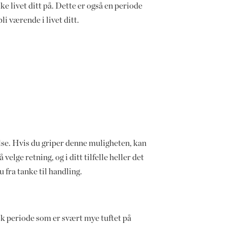
ke livet ditt på. Dette er også en periode
i værende i livet ditt.
̊else. Hvis du griper denne muligheten, kan
elge retning, og i ditt tilfelle heller det
u fra tanke til handling.
isk periode som er svært mye tuftet på