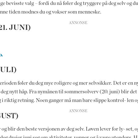
e bevisste valg – fordi du nå føler deg tryggere på deg selv og d
 denne tiden modnes du og vokser som menneske.
1. JUNI)
o.
JULI)
 perioden føler du deg mye roligere og mer selvsikker. Det er en ny
eg nytt håp. Fra nymånen til sommersolverv (20. juni) blir det e
deg i riktig retning. Noen ganger må man bare slippe kontrol- len og
GUST)
og blir den beste versjonen av deg selv. Løven lever for ly- set, 
r deg dreier juni seg om aktiviteter, venner og å være utendørs. 