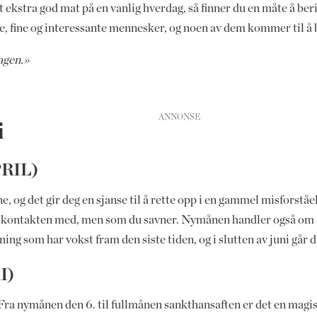
t ekstra god mat på en vanlig hverdag, så finner du en måte å beri
 fine og interessante mennesker, og noen av dem kommer til å bl
agen.»
i
PRIL)
, og det gir deg en sjanse til å rette opp i en gammel misforsta
tt kontakten med, men som du savner. Nymånen handler også om å v
ng som har vokst fram den siste tiden, og i slutten av juni går d
I)
st. Fra nymånen den 6. til fullmånen sankthansaften er det en mag