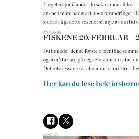
I løpet av juni lander du sakte, men sikkert i
an- nen måte har gjort noen forandringer i li
side for å gi dette vesenet så mye av din 
ANNONSE
FISKENE 20. FEBRUAR – 
Du innleder denne første ordentlige sommer- m
også må ta vare på deg selv. Juni blir start
Det interessante er at når du prioriterer deg 
Her kan du lese hele årshoro
ANNONSE