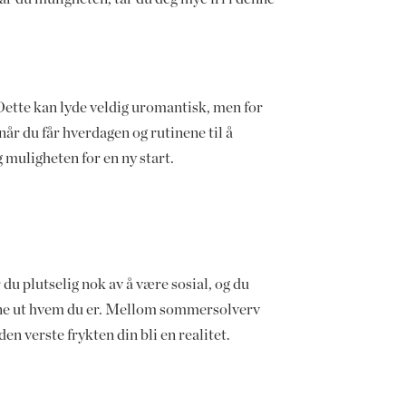
. Dette kan lyde veldig uromantisk, men for
r du får hverdagen og rutinene til å
g muligheten for en ny start.
u plutselig nok av å være sosial, og du
 finne ut hvem du er. Mellom sommersolverv
 verste frykten din bli en realitet.