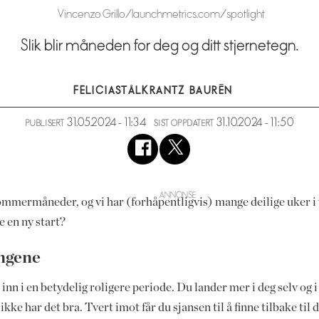
Vincenzo Grillo/launchmetrics.com/spotlight
Slik blir måneden for deg og ditt stjernetegn.
FELICIA
STÅLKRANTZ BAURÉN
31.05.2024 - 11:34
31.10.2024 - 11:50
PUBLISERT
SIST OPPDATERT
ommermåneder, og vi har (forhåpentligvis) mange deilige uker i 
e en ny start?
ingene
 inn i en betydelig roligere periode. Du lander mer i deg selv og 
kke har det bra. Tvert imot får du sjansen til å finne tilbake ti