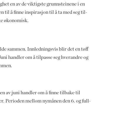
ghet en av de viktigste grunnsteinene i en
l å finne inspirasjon til å ta med seg til-
enke økonomisk.
lde sammen. Innledningsvis blir det en tøff
Juni handler om å tilpasse seg hverandre og
ammen.
sen av juni handler om å finne tilbake til
ver. Perioden mellom nymånen den 6. og full-