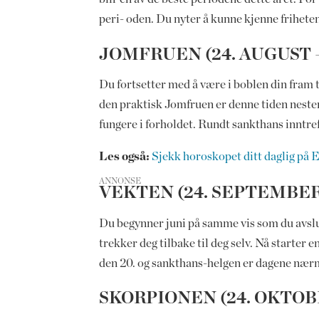
peri- oden. Du nyter å kunne kjenne friheten
JOMFRUEN (24. AUGUST 
Du fortsetter med å være i boblen din fram 
den praktisk Jomfruen er denne tiden nesten b
fungere i forholdet. Rundt sankthans inntreff
Les også:
Sjekk horoskopet ditt daglig på 
ANNONSE
VEKTEN (24. SEPTEMBER
Du begynner juni på samme vis som du avslut
trekker deg tilbake til deg selv. Nå starte
den 20. og sankthans-helgen er dagene nærme
SKORPIONEN (24. OKTOB