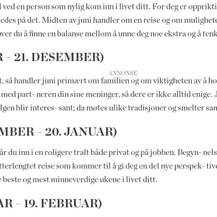
 ved en person som nylig kom inn i livet ditt. For deg er opprikti
es på det. Midten av juni handler om en reise og om muligheten ti
øver du å finne en balanse mellom å unne deg noe ekstra og å t
 – 21. DESEMBER)
 så handler juni primært om familien og om viktigheten av å ho
med part- neren din sine meninger, så dere er ikke alltid enige. 
gen blir interes- sant; da møtes ulike tradisjoner og smelter s
MBER – 20. JANUAR)
år du inn i en roligere tralt både privat og på jobben. Begyn- nel
tterlengtet reise som kommer til å gi deg en del nye perspek- ti
de beste og mest minneverdige ukene i livet ditt.
R – 19. FEBRUAR)