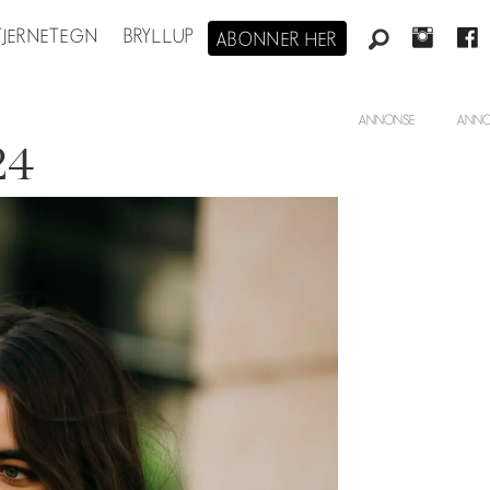
STJERNETEGN
BRYLLUP
ABONNER HER
ANNONSE
24