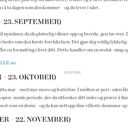
 i å ta dagen som den kommer – og du lever i nået.
– 23. SEPTEMBER)
til nymånen, da du plutselig våkner opp og hverda- gen tar over
edre enn den første forelskelsen. Det gjør deg veldig lykkelig nå
er en forandring i livet ditt. Dette handler om en avslut- ning o
ELLE.no.
 – 23. OKTOBER)
ta mai – med mye moro og festivitas. I midten av peri- oden får d
r en spen- nende periode, der du utforsker ditt indre og prøver å
st som en drøm – og da kan nettopp dine villeste drømmer og den
ER – 22. NOVEMBER)