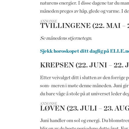
naturens energier. I disse dagene tar du mang
måneden preges av håp, glede og varme. I
ANNONSE
TVILLINGENE (22. MAI – 2
Se månedens stjernetegn.
Sjekk horoskopet ditt daglig på ELLE.n
KREPSEN (22. JUNI – 22. 
Etter veivalget ditt i slutten av den forrige
som- meren i møte denne måneden. Juni gir d
du bare våge å stole på at universet leder 
ANNONSE
LØVEN (23. JULI – 23. AU
Juni handler om sol og energi. Du blomstrer 
blir en av de beste periodene dette året. Fo