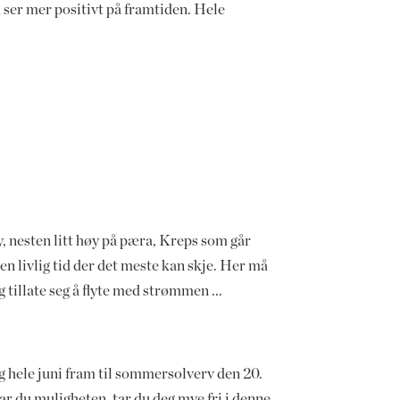
u ser mer positivt på framtiden. Hele
, nesten litt høy på pæra, Kreps som går
n livlig tid der det meste kan skje. Her må
 tillate seg å flyte med strømmen ...
og hele juni fram til sommersolverv den 20.
Har du muligheten, tar du deg mye fri i denne