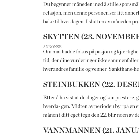
Du begynner måneden med å stille spørsmål
relasjon, men denne personen ser litt annerled
bake til hverdagen. I slutten av måneden pr
SKYTTEN (23. NOVEMBER
ANNONSE
Om mai hadde fokus på pasjon og kjærlighet,
tid, der dine vurderinger ikke sammenfaller 
hverandres familie og venner. Sankthans-hel
STEINBUKKEN (22. DESE
Etter å ha vist at du duger og kan prestere, g
hverda- gen. Midten av perioden byr på en e
månen i ditt eget tegn den 22. blir noen av 
VANNMANNEN (21. JANUA