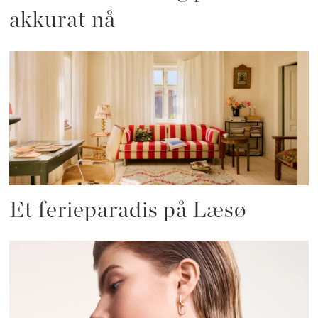
akkurat nå
Et ferieparadis på Læsø