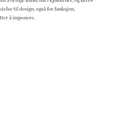
m å bringe kunst inn i kjøkkenet, og deres
ktelse til design, også for funksjon,
etter å imponere.