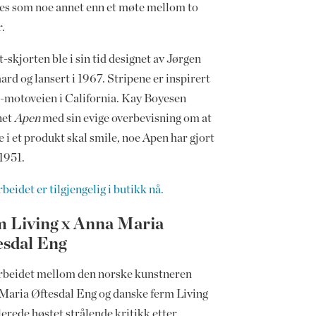
es som noe annet enn et møte mellom to
r.
-skjorten ble i sin tid designet av Jørgen
rd og lansert i 1967. Stripene er inspirert
1-motoveien i California. Kay Boyesen
net
Apen
med sin evige overbevisning om at
e i et produkt skal smile, noe Apen har gjort
1951.
eidet er tilgjengelig i butikk nå.
m Living x Anna Maria
esdal Eng
beidet mellom den norske kunstneren
Maria Øftesdal Eng og danske ferm Living
lerede høstet strålende kritikk etter