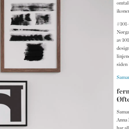
omtal
ikone
#101-t
Nørgaa
av 10
desig
linjen
siden 
Samarb
fer
Øft
Samar
Anna 
har al