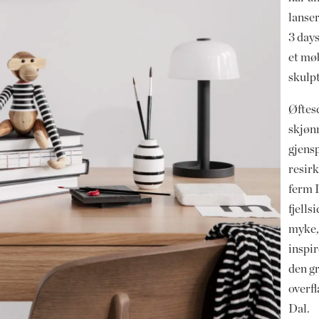
lanse
3 day
et mø
skulpt
Øftes
skjøn
gjensp
resir
ferm L
fjell
myke,
inspir
den gr
overfl
Dal.