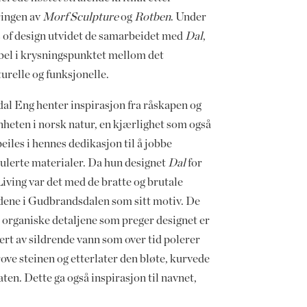
ringen av
Morf Sculpture
og
Rotben
. Under
s of design utvidet de samarbeidet med
Dal
,
bel i krysningspunktet mellom det
urelle og funksjonelle.
dal Eng henter inspirasjon fra råskapen og
nheten i norsk natur, en kjærlighet som også
eiles i hennes dedikasjon til å jobbe
kulerte materialer. Da hun designet
Dal
for
iving var det med de bratte og brutale
sidene i Gudbrandsdalen som sitt motiv. De
 organiske detaljene som preger designet er
ert av sildrende vann som over tid polerer
ove steinen og etterlater den bløte, kurvede
aten. Dette ga også inspirasjon til navnet,