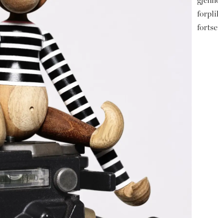
gjenno
forpli
forts