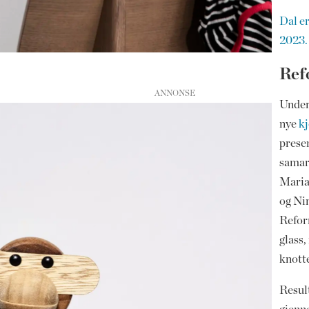
Dal er
2023.
Ref
Under
nye
k
presen
samar
Maria
og Nin
Refor
glass,
knott
Result