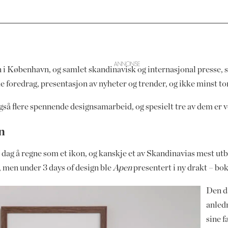
n i København, og samlet skandinavisk og internasjonal presse, sty
 foredrag, presentasjon av nyheter og trender, og ikke minst to
så flere spennende designsamarbeid, og spesielt tre av dem er v
n
 dag å regne som et ikon, og kanskje et av Skandinavias mest ut
, men under 3 days of design ble
Apen
presentert i ny drakt – bok
Den d
anled
sine f