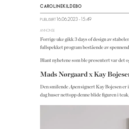
CAROLINE
KILDEBO
16.06.2023 - 15:49
PUBLISERT
ANNONSE
Forrige uke gikk 3 days of design av stabele
fullspekket program bestående av spennende
Blant nyhetene som ble presentert var det og
Mads Nørgaard x Kay Bojese
Den smilende
Apen
signert Kay Bojesen er i
dag huser nettopp denne blide figuren i teak