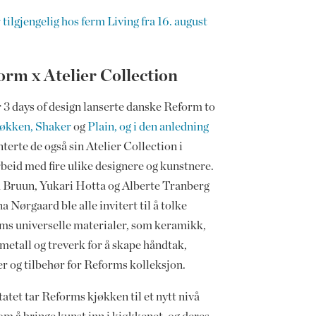
 tilgjengelig hos ferm Living fra 16. august
orm x Atelier Collection
 3 days of design lanserte danske Reform to
jøkken, Shaker
og
Plain, og i den anledning
terte de også sin Atelier Collection i
beid med fire ulike designere og kunstnere.
 Bruun, Yukari Hotta og Alberte Tranberg
a Nørgaard ble alle invitert til å tolke
ms universelle materialer, som keramikk,
 metall og treverk for å skape håndtak,
er og tilbehør for Reforms kolleksjon.
atet tar Reforms kjøkken til et nytt nivå