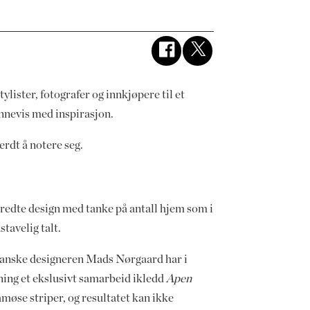
lister, fotografer og innkjøpere til et
nnevis med inspirasjon.
erdt å notere seg.
bredte design med tanke på antall hjem som i
stavelig talt.
anske designeren Mads Nørgaard har i
ning et ekslusivt samarbeid ikledd
Apen
amøse striper, og resultatet kan ikke