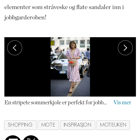
elementer som stråveske og flate sandaler inn i
jobbgarderoben!
En stripete sommerkjole er perfekt for jobb i kombinasjon med en liten kurvveske
SHOPPING
MOTE
INSPIRASJON
MOTEUKEN