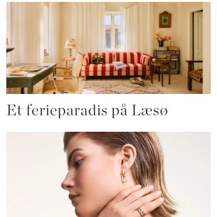
Et ferieparadis på Læsø